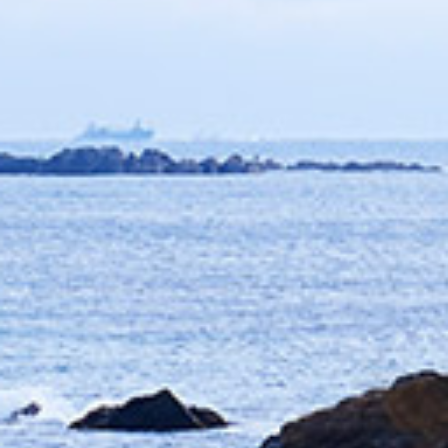
TOP
与助丸商店の想い
千葉南房総の伊勢海老
ホテル・グループ店
業務用仕入れ担当者様
会社概要
求人情報