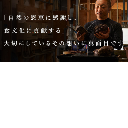
お電話でのお問い合わせ
0470-38-3615
お問い合わせ
通販はこちら
南房総地域は恵まれた環境により、海の幸も多種に富み、中でも伊
勢えびは高い漁獲量を誇り、品質、味ともに抜群の美味しさといえ
るでしょう。この地に根差した弊社だからこそ、高品質で安心・安
全・新鮮さを誇る海産物をお客様にお届けすることができます。創
業時より変わらぬ姿勢は、南房総の“食の宝”を扱う真面目さ。そし
てお客様に美味しい海産物をお届けするという基本の想いを大切に
しております。それが、この自然から与えらた恵みへの恩恵と貢献